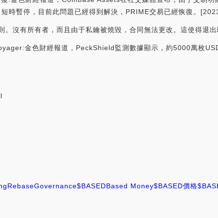
短時暫停，目前此問題已經得到解決，PRIME交易已經恢復。[2023/3/2
規則。沒有所有者，而且由于私鑰被燒毀，合同無法更改。這使得退
oyager:金色財經報道，PeckShield監測數據顯示，約5000萬枚USD
l
ng
Rebase
Governance
$BASED
Based Money
$BASED價格
$BA