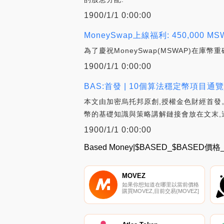
1900/1/1 0:00:00
MoneySwap上線福利: 450,000
為了慶祝MoneySwap(MSWAP)在庫幣重
1900/1/1 0:00:00
BAS:首發 | 10個算法穩定幣項目通覽_F
本文由加密烏托邦原創,授權金色財經首發
幣的基礎知識與策略講解鏈接會放在文末,
1900/1/1 0:00:00
Based Money|$BASED_$BASED
MOVEZ
如果你想知道在哪里以當前價格
購買MOVEZ,目前交易{MOVEZ]
股票的頂級加密貨幣交易所是
OKX、ByMOVEZt、Bitget、
CoinTiger和BitMart。您可以在
我們的加密貨幣交易所頁面上找
到其他列表.