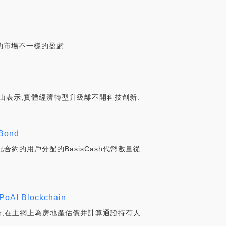
的市場不一樣的盈虧.
山表示,實體經濟轉型升級離不開科技創新.
Bond
分配合約的用戶分配的BasisCash代幣數量從
 Blockchain
整合,在主網上為房地產估價并計算通證持有人