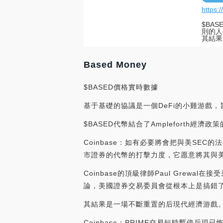
https:
$BA
則的人
其結果
Based Money
$BASED價格實時數據
基于基礎的協議是一個DeFi的小雞游戲
$BASED代幣結合了Ampleforth經濟
Coinbase：如有必要將會把與美SEC
市證券的代幣的打擊力度，它愿意將其與美
Coinbase的頂級律師Paul Gre
論，美國證券交易委員會從根本上是搞錯了。”[20
其結果是一場不斷重置的后現代經濟游戲
Coinbase：PRIME交易短時暫停后現已恢