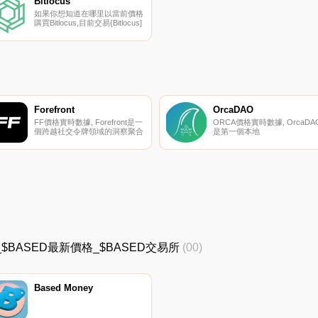
Bitlocus
查,STRN是一種代幣,賦予持有
web3的新工具為玩家、交易員
如果你想知道在哪里以當前價格
者通過DAO對ETC上的所有操
和投資者提供全面的體驗.
購買Bitlocus,目前交易{Bitlocus]
作管理協議的投票權.
股票的頂級加密貨幣交易所是
Gate.io和
PancakeSwap（V2）。您可以
在我們的加密貨幣交易所頁面上
找到其他列表.
Forefront
OrcaDAO
FF價格實時數據, Forefront是一
ORCA價格實時數據, OrcaDA
個跨越社交令牌領域的洞察聚合
是第一個本地
器。Forefront是作為一種工具構
Stablecoin（AVAI）和
建的,用于幫助管理資源、數據
Governance代幣（ORCA）對
和如何在不斷變化的社交令牌環
允許以0%的利息使用加密抵押
境中導航的見解。Forefront現在
品進行借貸,建立在雪崩網絡之
支持23個社交令牌。它是社交代
上并用于雪崩網絡.
幣獨家內容、每周時事通訊以及
20多個項目的個人資料的主頁.
價格_$BASED最新價格_$BASED交易所
(00)
Based Money