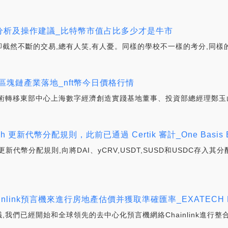
情分析及操作建議_比特幣市值占比多少才是牛市
卻截然不斷的交易,總有人笑,有人憂。同樣的學校不一樣的考分,同樣
區塊鏈產業落地_nft幣今日價格行情
術轉移東部中心上海數字經濟創造實踐基地董事、投資部總經理鄭玉
h 更新代幣分配規則，此前已通過 Certik 審計_One Basis 
更新代幣分配規則,向將DAI、yCRV,USDT,SUSD和USDC存入其
inlink預言機來進行房地產估價并獲取準確匯率_EXATECH PoAI
我們已經開始和全球領先的去中心化預言機網絡Chainlink進行