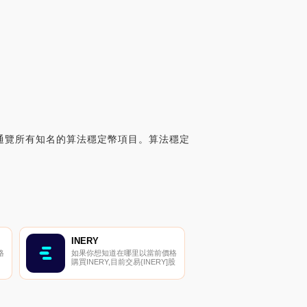
們通覽所有知名的算法穩定幣項目。算法穩定
INERY
格
如果你想知道在哪里以當前價格
購買INERY,目前交易{INERY]股
票的頂級加密貨幣交易所是
以
SuperEx、BitMart、HuoINR和
上
PancakeSwap（V2）。您可以
在我們的加密貨幣交易所頁面上
找到其他列表.