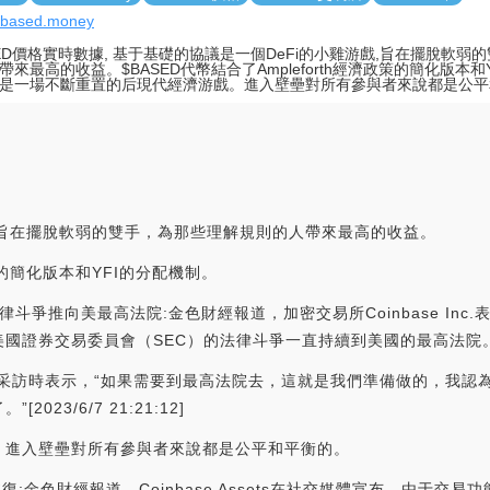
//based.money
SED價格實時數據, 基于基礎的協議是一個DeFi的小雞游戲,旨在擺脫軟弱
帶來最高的收益。$BASED代幣結合了Ampleforth經濟政策的簡化版本和
是一場不斷重置的后現代經濟游戲。進入壁壘對所有參與者來說都是公平
，旨在擺脫軟弱的雙手，為那些理解規則的人帶來最高的收益。
政策的簡化版本和YFI的分配機制。
的法律斗爭推向美最高法院:金色財經報道，加密交易所Coinbase I
國證券交易委員會（SEC）的法律斗爭一直持續到美國的最高法院
wal在接受采訪時表示，“如果需要到最高法院去，這就是我們準備做的，
23/6/7 21:21:12]
。進入壁壘對所有參與者來說都是公平和平衡的。
復:金色財經報道，Coinbase Assets在社交媒體宣布，由于交易功能降