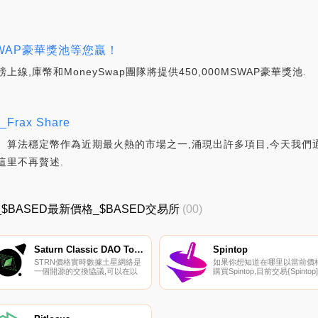
 MSWAP豪華獎池等您贏！
磅上線,庫幣和MoneySwap團隊將提供450,000MSWAP豪華獎池.
rax Share
。算法穩定幣作為近期最火熱的市場之一,涌現出許多項目,今天我
這里不再贅述.
價格_$BASED最新價格_$BASED交易所
(00)
Saturn Classic DAO Token
Spintop
STRN價格實時數據土星網絡是
如果你想知道在哪里以當前價
一個開源的交換協議,可以在以
購買Spintop,目前交易{Spintop]
太坊或以太坊經典區塊鏈上進行
股票的頂級加密貨幣交易所是
任何資產的代幣交易。智能合約
PancakeSwap（V2）。您可
基礎設施支持點對點環境中的即
在我們的加密貨幣交易所頁面
時和現貨交易,而無需放棄對資
找到其他列表。Spintop是下一
金的控制。該協議旨在抵御審
代區塊鏈游戲中心,旨在利用