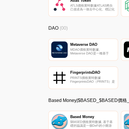
Atlas Token
ATLS價格實時數據ATLAS將自
己描述為一個去中心化、標記化
的旅游平臺,旨在將經濟利益重
新分配到消費者、內容創作者和
供應商手中。Atlas背后的團隊
創建了Zanadu,這是一個中國豪
DAO
(00)
華旅游品牌,據報道擁有200萬用
戶.
Metaverse DAO
MDAO價格實時數據,
Metaverse DAO是一種基于
$MDAO代幣的去中心化協議,由
{Metaverse DAO]提供擔保和支
持$MDAO將成為以太坊的儲備
貨幣。為了保持價格穩
定,Metaverse DAO將使用算法
FingerprintsDAO
儲備貨幣算法,并將得到其他去
PRINTS價格實時數據
中心化資產的支持.
FingerprintsDAO（PRINTS）是
一種加密貨幣,在以太坊平臺上
運行。FingerprintsDAO目前的
供應量為10000000,其中0正在
流通。FingerprintsDAO的最后
Based Money|$BASED_$BASED
已知價格為12.18457925美元,在
過去24小時內上漲了0.00.
Based Money
$BASED價格實時數據, 基于基
礎的協議是一個DeFi的小雞游