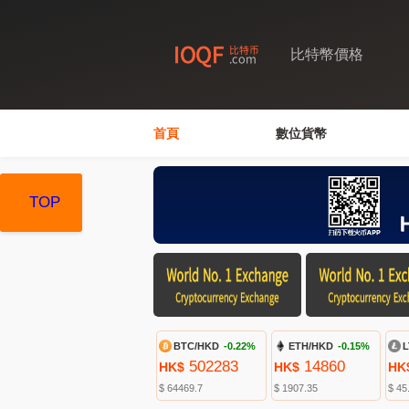
比特幣價格
首頁
數位貨幣
TOP
TOP
TOP
BTC/HKD
-0.22%
ETH/HKD
-0.15%
L
502283
14860
HK$
HK$
HK
$ 64469.7
$ 1907.35
$ 45