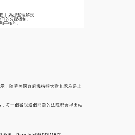
的雙手,為那些理解規
YFI的分配機制。
和平衡的.
nc.表示，隨著美國政府機構擴大對其認為是上
。
我認為，每一個審視這個問題的法院都會得出結
級，Parallel代幣PRIME在