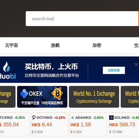
元宇宙
游戲
加密
交
TC/HKD
-0.35%
DOT/HKD
+0.28%
ADA/HKD
-2.65%
SOL/HKD
-0.4
355.04
6.44
1.59
568.73
$
HK$
HK$
HK$
.57
$ 0.826
$ 0.204
$ 72.998