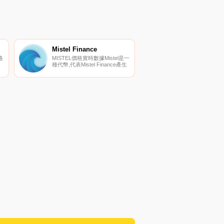
Mistel Finance
格
MISTEL價格實時數據Mistel是一
種代幣,代表Mistel Finance產生
幣
的利潤份額。Mistel Finance開
發并實施跨鏈產量農業和賭注策
到
略,以最大限度地提高您的投資.