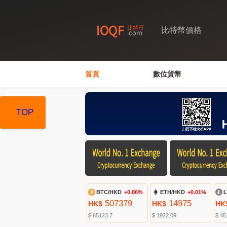
比特幣價格
首頁
數位貨幣
TOP
TOP
TOP
BTC/HKD
+0.06%
ETH/HKD
+0.01%
L
507379
14975
HK$
HK$
HK
$ 65123.7
$ 1922.09
$ 45