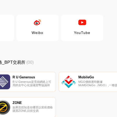
Weibo
YouTube
新價格_BPT交易所
(00)
R U Generous
MobileGo
R U Generous是雪崩網絡上可
MGO價格實時數據
用的去中心化儲備貨幣協議和
MoMGOleGo（MGO）,一種
DAO。RUG目前由AVAX和MIM
供游戲內獎勵的加密貨幣。其
在財政部提供支持,這為$RUG代
終目標是；使游戲對每個人都
幣價值提供了穩定的支持。
用；。隨著其電子競技平臺的
RUG利用經濟和博弈論動力學
試版發布,MGO代幣被用作比
通過賭注和鑄造進入市場,類似
獎勵和錦標賽入場費。它還使
ZONE
于OHM.
有者能夠獲得游戲內購買的折
如果您想知道在哪里以當前價格
扣.
購買ZONE,目前交易
｛ZONEnname｝股票的頂級加