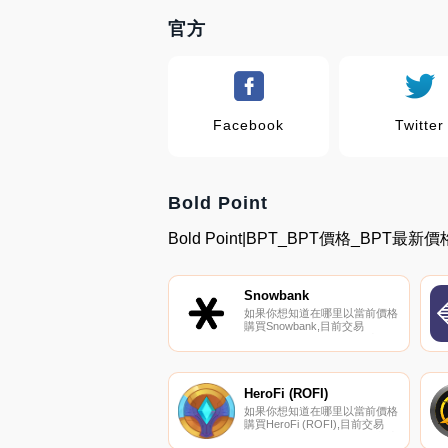
官方
Facebook
Twitter
Bold Point
Bold Point|BPT_BPT價格_BPT最
Snowbank
如果你想知道在哪里以當前價格
購買Snowbank,目前交易
{Snowbank]股票的頂級加密貨
幣交易所是Trader Joe（雪
崩）。您可以在我們的加密貨幣
交易所頁面上找到其他列表。
SnowbankDAO是雪崩網絡上基
HeroFi (ROFI)
于SB代幣的去中心化儲備貨幣
如果你想知道在哪里以當前價格
協議.
購買HeroFi (ROFI),目前交易
{HeroFi (ROFI)]股票的頂級加密