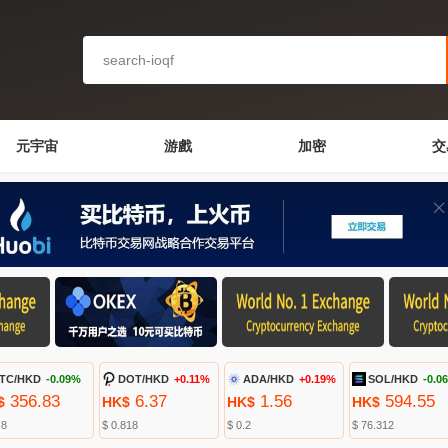
元宇宙
游戲
加密
交
TC/HKD
-0.09%
DOT/HKD
+0.11%
ADA/HKD
+0.19%
SOL/HKD
-0.0
356.83
6.37
1.56
594.55
$
HK$
HK$
HK$
.8
$ 0.818
$ 0.2
$ 76.312