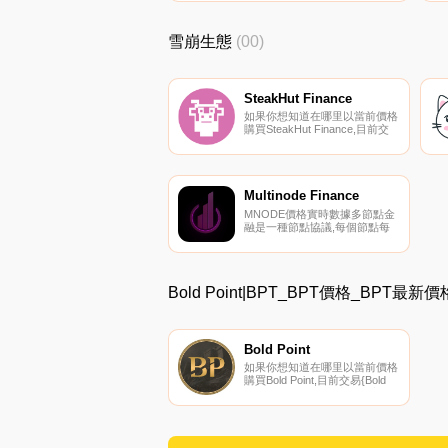
貨幣交易所是
PancakeSwap（V2）。您可以
在我們的加密貨幣交易所頁面上
雪崩生態
(00)
找到其他列表.
SteakHut Finance
如果你想知道在哪里以當前價格
購買SteakHut Finance,目前交
易{SteakHut Finance]股票的頂
級加密貨幣交易所是Trader
Joe（雪崩）。您可以在我們的
加密貨幣交易所頁面上找到其他
列表.
Multinode Finance
MNODE價格實時數據多節點金
融是一種節點協議,每個節點每
天支付回報,回報隨著MNode代
幣價格的波動而變化。我們的
MNode代幣目標價格為每個代
幣2USDC,每日獎勵從1%到2%
Bold Point|BPT_BPT價格_BPT最
不等。如果價格上漲,收益率就
會上升.
Bold Point
如果你想知道在哪里以當前價格
購買Bold Point,目前交易{Bold
Point]股票的頂級加密貨幣交易
所是Trader Joe（雪崩）和
Pangolin。您可以在我們的加密
貨幣交易所頁面上找到其他列
表.