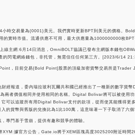
4小時交易量為{0001}美元。我們實時更新BPT到美元的價格。Bold P
沒有可用的實時市值。流通供應不可用，最大供應量為1000000000枚BP
t已上線主網:6月14日消息，OmniBOLT協議已發布主網版本錢包OBWa
資產的閃電網絡錢包，非托管，無需信任任何第三方。[2023/6/14 21:36
nt，目前交易{Bold Point]股票的頂級加密貨幣交易所是Trader
ar:金色財經報道，委內瑞拉玻利瓦爾共和國已經推出了一種新的數字貨幣Digi
競爭，因為兩者價值相同并使用相同的名稱。Digital Bolivar將可
可以追蹤所有用Digital Bolivar支付的款項，從而使其能獲
幣與舊版的兌換比為1比100萬，這意味著一下子取消了六個零。（Telesu
扮演游戲，專門基于雪崩，提供有趣和競爭的體驗。
l代幣XYM:據官方公告，Gate.io將于XEM區塊高度3025200附近時間2