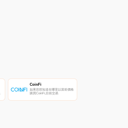
CoinFi
如果您想知道在哪里以當前價格
提
購買CoinFi,目前交易
最
｛COFInname｝股票的頂級加
可
密貨幣交易所是Gate.io。您可
測
以在我們的加密貨幣交易所頁面
賽
上找到其他交易所。
持
CoinFi（COFI）是一種加密貨
幣,在以太坊平臺上運行.