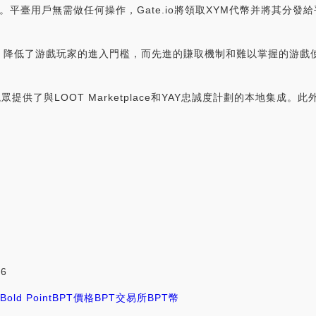
平臺用戶無需做任何操作，Gate.io將領取XYM代幣并將其分發給平臺的
低了游戲玩家的進入門檻，而先進的賺取機制和難以掌握的游戲使Bol
為觀眾提供了與LOOT Marketplace和YAY忠誠度計劃的本地集成
j6
Bold Point
BPT價格
BPT交易所
BPT幣