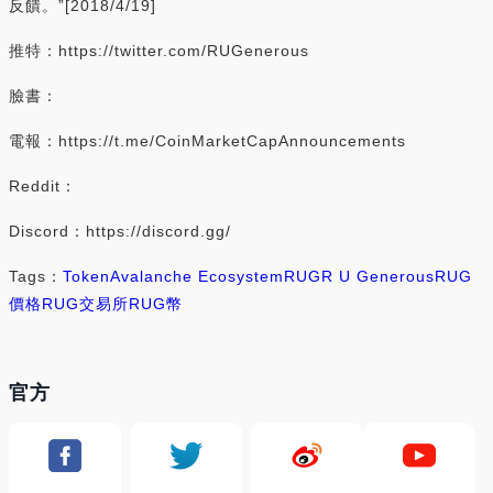
反饋。”[2018/4/19]
推特：https://twitter.com/RUGenerous
臉書：
電報：https://t.me/CoinMarketCapAnnouncements
Reddit：
Discord：https://discord.gg/
Tags：
Token
Avalanche Ecosystem
RUG
R U Generous
RUG
價格
RUG交易所
RUG幣
官方