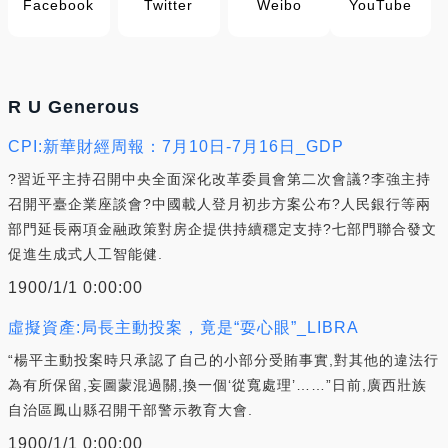
Facebook
Twitter
Weibo
YouTube
R U Generous
CPI:新華財經周報：7月10日-7月16日_GDP
?習近平主持召開中央全面深化改革委員會第二次會議?李強主持
召開平臺企業座談會?中國載人登月初步方案公布?人民銀行等兩
部門延長兩項金融政策對房企提供持續穩定支持?七部門聯合發文
促進生成式人工智能健.
1900/1/1 0:00:00
虛擬資產:局長主動投案，竟是“耍心眼”_LIBRA
“楊平主動投案時只承認了自己的小部分受賄事實,對其他的違法行
為有所保留,妄圖蒙混過關,換一個‘從寬處理’……”日前,廣西壯族
自治區鳳山縣召開干部警示教育大會.
1900/1/1 0:00:00