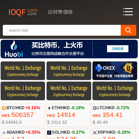
比特幣價格
BTC/HKD
+0.16%
ETH/HKD
-0.18%
LTC/HKD
-0.72%
506357
14914
354.41
HK$
HK$
HK$
$ 64992.6
$ 1914.32
$ 45.49
ADA/HKD
+0.35%
SOL/HKD
-0.27%
XRP/HKD
-0.28%