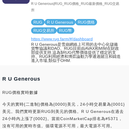
R U Generous|RUG_RUG價格_RUG最新價格_RUG交易
所
RUG
R U Generous
RUG價格
RUG交易所
RUG幣
https://www.rug.farm/#/dashboard
R U Generous是雪崩網絡上可用的去中心化儲備
貨幣協議和DAO。RUG目前由AVAX和MIM在財政
部提供支持,這為$RUG代幣價值提供了穩定的支
持。RUG利用經濟和博弈論動力學通過賭注和鑄造
進入市場,類似于OHM.
R U Generous
RUG價格實時數據
今天的實時{二進制}價格為{0000}美元，24小時交易量為{0001}
美元。我們實時更新RUG到美元的價格。R U Generous在過去
24小時內上漲了{0002}。當前CoinMarketCap排名為#5371，
沒有可用的實時市值。循環電源不可用，最大電源不可用。