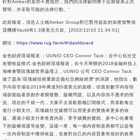
針對Amber的某些不實指控，我們的法律顧問將于近期發表正式
聲明，并采取可能的法律行動。”
此前報道，消息人士稱Amber Group對已暫停提款的加密貨幣借
貸機構Vauld有1.3億美元欠款。[2022/12/10 21:34:51]
網址：
https://www.rug.farm/#/dashboard
金色財經現場報道 ：UUNIO CEO Connor Tack：去中心化社交
改變收益模式:金色財經現場報道，在今天舉辦的2018金融科技上
海峰會暨區塊鏈世界論壇上，UUNIO 公司 CEO Connor Tack
做了題為“區塊鏈技術重新定義社交網絡經濟”的演講，他指出，數
字內容市場在2019年將達到5億美元的規模，但當前數字內容領
域卻面臨著原創作者開發難、版權問題、以及內容供不應求的情
況。現在的千禧一代，大家不太喜歡那種訂閱模式，而喜歡每次
進行小額支付。區塊鏈社交媒體可以用更多的贊換來更多的收
益、通過小額支付來售賣內容、零手續費的贊助、多中心化審查
下的版權保護等改變。這樣一來，每一個內容制造商都可以從每
一次內容制造中獲得收益，也會對自己的內容質量有很好的效果