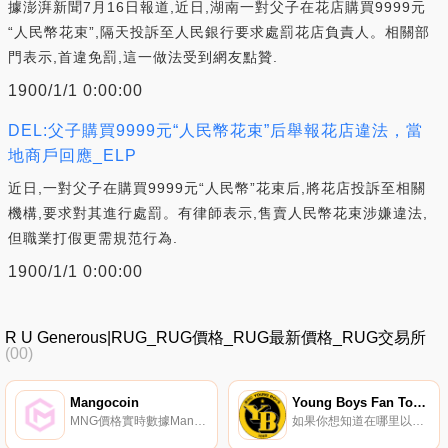
據澎湃新聞7月16日報道,近日,湖南一對父子在花店購買9999元
“人民幣花束”,隔天投訴至人民銀行要求處罰花店負責人。相關部
門表示,首違免罰,這一做法受到網友點贊.
1900/1/1 0:00:00
DEL:父子購買9999元“人民幣花束”后舉報花店違法，當
地商戶回應_ELP
近日,一對父子在購買9999元“人民幣”花束后,將花店投訴至相關
機構,要求對其進行處罰。有律師表示,售賣人民幣花束涉嫌違法,
但職業打假更需規范行為.
1900/1/1 0:00:00
R U Generous|RUG_RUG價格_RUG最新價格_RUG交易所
(00)
Mangocoin
Young Boys Fan Token
MNG價格實時數據Mangocoin（MNG）是一個年輕的加密貨幣項目,旨在利用區塊鏈技術促進數字慈善事業.
如果你想知道在哪里以當前價格購買Young Boys Fan Token,目前交易{Young Boys Fan Token]股票的頂級加密貨幣交易所是Chiliz。您可以在我們的加密貨幣交易所頁面上找到其他列表。什么是Fan代幣？代幣通常是可以代表所有權證明甚至會員資格的資產.