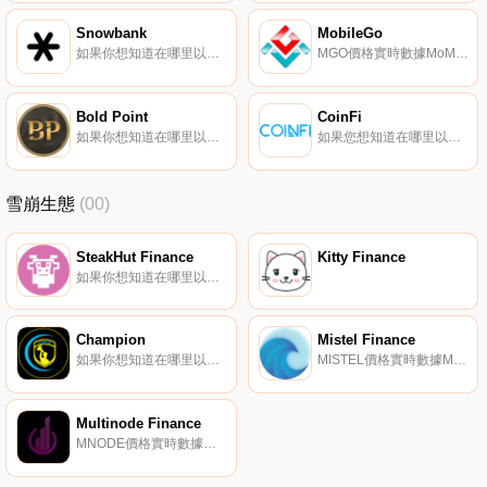
Snowbank
MobileGo
如果你想知道在哪里以當前價格購買Snowbank,目前交易{Snowbank]股票的頂級加密貨幣交易所是Trader Joe（雪崩）。您可以在我們的加密貨幣交易所頁面上找到其他列表。SnowbankDAO是雪崩網絡上基于SB代幣的去中心化儲備貨幣協議.
MGO價格實時數據MoMGOleGo（MGO）,一種提供游戲內獎勵的加密貨幣。其最終目標是；使游戲對每個人都可用；。隨著其電子競技平臺的測試版發布,MGO代幣被用作比賽獎勵和錦標賽入場費。它還使持有者能夠獲得游戲內購買的折扣.
Bold Point
CoinFi
如果你想知道在哪里以當前價格購買Bold Point,目前交易{Bold Point]股票的頂級加密貨幣交易所是Trader Joe（雪崩）和Pangolin。您可以在我們的加密貨幣交易所頁面上找到其他列表.
如果您想知道在哪里以當前價格購買CoinFi,目前交易｛COFInname｝股票的頂級加密貨幣交易所是Gate.io。您可以在我們的加密貨幣交易所頁面上找到其他交易所。CoinFi（COFI）是一種加密貨幣,在以太坊平臺上運行.
雪崩生態
(00)
SteakHut Finance
Kitty Finance
如果你想知道在哪里以當前價格購買SteakHut Finance,目前交易{SteakHut Finance]股票的頂級加密貨幣交易所是Trader Joe（雪崩）。您可以在我們的加密貨幣交易所頁面上找到其他列表.
Champion
Mistel Finance
如果你想知道在哪里以當前價格購買Champion,目前交易{Champion]股票的頂級加密貨幣交易所是THENA。您可以在我們的加密貨幣交易所頁面上找到其他列表.
MISTEL價格實時數據Mistel是一種代幣,代表Mistel Finance產生的利潤份額。Mistel Finance開發并實施跨鏈產量農業和賭注策略,以最大限度地提高您的投資.
Multinode Finance
MNODE價格實時數據多節點金融是一種節點協議,每個節點每天支付回報,回報隨著MNode代幣價格的波動而變化。我們的MNode代幣目標價格為每個代幣2USDC,每日獎勵從1%到2%不等。如果價格上漲,收益率就會上升.