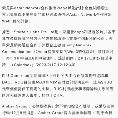
索尼與Astar Network合作推出Web3孵化計劃:金色財經報道，
索尼集團旗下業務部門索尼網絡通信與Astar Network合作推出
Web3孵化計劃。
據悉，Startale Labs Pte Ltd是一家開發dApp和基礎設施并基于
其在多鏈協議開發方面的專業知識提供業務咨詢服務的公司，將
與索尼網絡通信合作，并聯合主辦由Sony Network
Communications和Astar提供支持的Web3孵化計劃，該計劃將
于今年3月中旬至6月中旬運行。該計劃將于2月17日開始接受申
請。（Coindsek）[2023/2/17 12:12:40]
R U Generous是雪崩網絡上可用的去中心化儲備貨幣協議和
DAO。RUG目前由AVAX和MIM在財政部提供支持，這為$RUG
代幣價值提供了穩定的支持。RUG利用經濟和博弈論動力學通過
賭注和鑄造進入市場，類似于OHM。
Amber Group：法律團隊將針對不實指控發布聲明，或采取法律
行動:12月9日消息，Amber Group官方發布推特稱：“對于今日