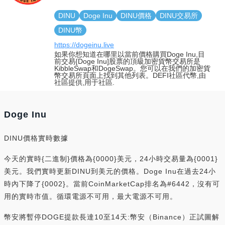
DINU
Doge Inu
DINU價格
DINU交易所
DINU幣
https://dogeinu.live
如果你想知道在哪里以當前價格購買Doge Inu,目
前交易{Doge Inu]股票的頂級加密貨幣交易所是
KibbleSwap和DogeSwap。您可以在我們的加密貨
幣交易所頁面上找到其他列表。DEFI社區代幣,由
社區提供,用于社區.
Doge Inu
DINU價格實時數據
今天的實時{二進制}價格為{0000}美元，24小時交易量為{0001}
美元。我們實時更新DINU到美元的價格。Doge Inu在過去24小
時內下降了{0002}。當前CoinMarketCap排名為#6442，沒有可
用的實時市值。循環電源不可用，最大電源不可用。
幣安將暫停DOGE提款長達10至14天:幣安（Binance）正試圖解