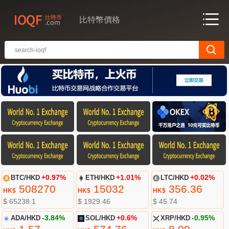
比特幣價格
BTC/HKD
+0.97%
ETH/HKD
+1.01%
LTC/HKD
+0.02%
508270
15032
356.36
HK$
HK$
HK$
$ 65238.1
$ 1929.46
$ 45.74
ADA/HKD
-3.84%
SOL/HKD
+0.6%
XRP/HKD
-0.95%