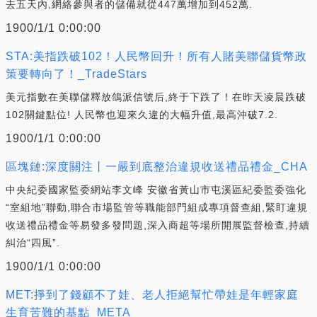
去五天內,網絡參與者的儲備就從447萬增加到452萬.
1900/1/1 0:00:00
STA:美指跌破102！人民幣回升！所有人賭美聯儲貨幣政
策要轉向了！_TradeStars
美元指數在美聯儲釋放鴿派信號后,終于下跌了！在昨天凌晨跌破
102關鍵點位! 人民幣也迎來久違的大幅升值,最高沖破7.2.
1900/1/1 0:00:00
區塊鏈:深度關注丨一嚴到底整治違規收送禮品禮金_CHA
中央紀委國家監委網站李文峰 安徽省黃山市屯溪區紀委監委強化
“室組地”聯動,聯合市場監管等職能部門組成專項督查組,緊盯違規
收送禮品禮金等易發多發問題,深入商超等場所開展監督檢查,持續
糾治“四風”.
1900/1/1 0:00:00
MET:掙到了錢顧不了娃、老人拒絕幫忙帶娃是年輕家庭
生育苦難的基點_META