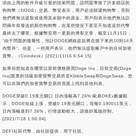
決由上周的軟件升級引發的技術問題，該問題導致了許多錯誤的
狗狗幣（DOGE）交易。幣安表示，用戶必須歸還狗狗幣，否則
他們將無法提取或使用其余額中的資金。用戶則表示他們無法訪
問兩年前發送的那些狗狗幣，在某些情況下甚至不知道這些代幣
最終去了哪里。根據幣安周一更新的博客文章，截至11月15日，
“由于問題的復雜性，預計DOGE網絡提款將在接下來的10到14天
內暫停”。但是，一些用戶表示，他們無法提取帳戶中的任何加密
貨幣。（Coindesk）[2021/11/16 6:54:15]
如果你想知道在哪里以當前價格購買Doge Inu，目前交易{Doge
Inu]股票的頂級加密貨幣交易所是KibbleSwap和DogeSwap。您
可以在我們的加密貨幣交易所頁面上找到其他列表。
DOGE突破0.19美元關口 日內漲幅為7.26%:歐易OKEx數據顯
示，DOGE短線上漲，突破0.19美元關口，現報0.190011美元，
日內漲幅達到7.26%，行情波動較大，請做好風險控制。
[2021/7/18 1:00:04]
DEFI社區代幣，由社區提供，用于社區。