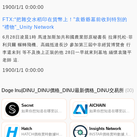
1900/1/1 0:00:00
FTX:“把雜交水稻印在貨幣上！”袁爺爺墓前收到特別的
“禮物”_Unity Network
6月28日凌晨1時 馬達加斯加共和國農業部原秘書長 拉庫托松·菲
利貝爾 輾轉飛機、高鐵抵達長沙 參加第三屆中非經貿博覽會 行
李還未到 等不及換上正裝的他 28日一早就來到墓地 緬懷袁隆平
老師 這.
1900/1/1 0:00:00
Doge Inu|DINU_DINU價格_DINU最新價格_DINU交易所
(00)
Secret
AICHAIN
如果你想知道在哪里以當前價格購買Secret,目前交易{Secret]股票的頂級加密貨幣交易所是Binance、BySCRTt、DigiFinex、BingX和LBank。您可以在我們的加密貨幣交易所頁面上找到其他列表.
如果你想知道在哪里以當前價格購買AICHAIN,目前交易{AICHAIN]股票的頂級加密貨幣交易所是BigONE。您可以在我們的加密貨幣交易所頁面上找到其他列表。AICHAIN（AIT）是一種加密貨幣,在以太坊平臺上運行.
Hatch
Insights Network
HATCH價格實時數據Hatch將自己描述為一種專注于支付行業的開源對等加密貨幣。Hatch旨在提供一種匿名、便攜、廉價、快速的貨幣形式。其目標是成為世界上最用戶友好和可擴展的支付系統.
INSTAR價格實時數據, INSTAR是由Insights Network團隊開發的原生加密貨幣代幣,為INSTAR區塊鏈提供動力。Instar區塊鏈是一個全面運營、去中心化的委托權益證明區塊鏈,使用EOS開源軟件和sMPC技術進行數據交換.