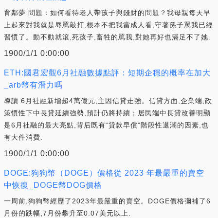
育鄰夢 問題：如何看待老人帶孩子與錢財的問題？我母親每天早
上起來對我就是辱罵敲打,根本不把我當成人看,守著孫子罵我已經
習慣了。動不動就滾,死孩子,畜牲的罵我,對她再好也滿足不了她.
1900/1/1 0:00:00
ETH:國君宏觀6月社融數據點評：短期企穩的概率在加大
_arb幣有潛力嗎
導讀 6月社融新增超4萬億元,主因信貸走強。信貸方面,企業端,政
策慣性下中長貸延續強勢,預計仍將持續；居民端中長貸改善明顯
是6月社融的最大亮點,背后既有“貸款早償”階段性退潮的因素,也
有大件消費.
1900/1/1 0:00:00
DOGE:狗狗幣（DOGE）價格從 2023 年最嚴重的賣空
中恢復_DOGE幣DOG價格
一周前,狗狗幣經歷了2023年最嚴重的賣空。DOGE價格彌補了6
月份的跌幅,7月份攀升至0.07美元以上.