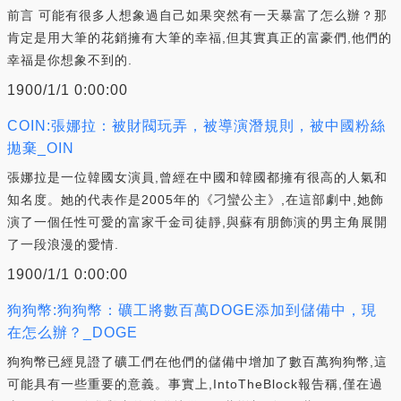
前言 可能有很多人想象過自己如果突然有一天暴富了怎么辦？那
肯定是用大筆的花銷擁有大筆的幸福,但其實真正的富豪們,他們的
幸福是你想象不到的.
1900/1/1 0:00:00
COIN:張娜拉：被財閥玩弄，被導演潛規則，被中國粉絲
拋棄_OIN
張娜拉是一位韓國女演員,曾經在中國和韓國都擁有很高的人氣和
知名度。她的代表作是2005年的《刁蠻公主》,在這部劇中,她飾
演了一個任性可愛的富家千金司徒靜,與蘇有朋飾演的男主角展開
了一段浪漫的愛情.
1900/1/1 0:00:00
狗狗幣:狗狗幣：礦工將數百萬DOGE添加到儲備中，現
在怎么辦？_DOGE
狗狗幣已經見證了礦工們在他們的儲備中增加了數百萬狗狗幣,這
可能具有一些重要的意義。事實上,IntoTheBlock報告稱,僅在過