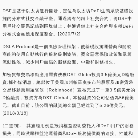
DSF是基于以太坊進行開發，定位為以太坊DeFi生態系統基礎設
施的分布式社交金融平臺。通過獨有的鏈上社交合約，將DSF中
用戶社交關系記錄到區塊鏈上，并通過鏈上社交合約與多種DeFi
分布式金融應用深度整合。[2020/7/2]
DSLA Protocol是一個風險管理框架，使基礎設施運營商和開發
商能夠使用自動執行的服務級別協議、獎金惡意保險政策和眾籌
流動性池，減少用戶面臨的服務延遲、中斷和財務損失。
加密貨幣交易移動應用羅賓俠獲DST Globa投資3.5億美元D輪融
資:據外媒消息，總部位于美國加州帕羅奧多市的股票及加密貨幣
交易移動應用羅賓俠（Robinhood）宣布完成了一筆3.5億美元的
D輪融資，投資方為DST Global，本輪融資的公司估值為56億美
元。截止目前，該公司的融資總金額已經達到了5.26億美元。
[2018/3/18]
{二進制}-；其旗艦用例是抵消權益證明委托人和DeFi用戶的財務
損失，同時激勵權益池運營商和DeFi服務提供商的連接、性能和