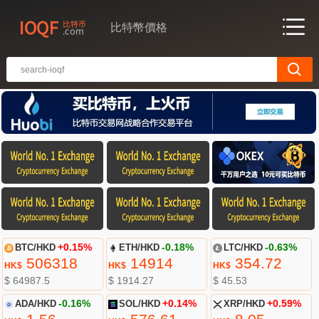
比特幣價格
BTC/HKD
+0.15%
ETH/HKD
-0.18%
LTC/HKD
-0.63%
506318
14914
354.72
HK$
HK$
HK$
$ 64987.5
$ 1914.27
$ 45.53
ADA/HKD
-0.16%
SOL/HKD
+0.14%
XRP/HKD
+0.59%