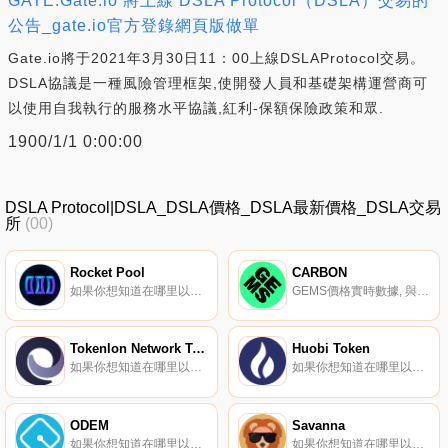
GATE:Gate.io 將上線 DSLA Protocol（DSLA）交易的
公告_gate.io官方登錄網頁版做單
Gate.io將于2021年3月30日11：00上線DSLAProtocol交易。
DSLA協議是一種風險管理框架,使開發人員和基礎架構運營商可
以使用自我執行的服務水平協議,紅利-保額保險政策和眾.
1900/1/1 0:00:00
DSLA Protocol|DSLA_DSLA價格_DSLA最新價格_DSLA交易
所
(00)
Rocket Pool
CARBON
如果你想知道在哪里以當前價格購買Rocket Pool,目前交易{Rocket Pool]股票的頂級加密貨幣交易所是Binance、OKX、Deepcoin、BTCEX和CoinW。您可以在我們的加密貨幣交易所頁面上找到其他列表.
GEMS價格實時數據, 與世界上一些最杰出的創意人才合作,為CARBON社區帶來令人興奮的物理和數字體驗。$GEMS代幣是我們生態系統的支柱,在我們的應用程序中可以充分利用它進行投票、獎勵、入股等$GEMS令牌將作為一種密鑰形式,允許用戶訪問不同的VIP門戶.
Tokenlon Network Token
Huobi Token
如果你想知道在哪里以當前價格購買Tokenlon Network Token,目前交易{Tokenlon Network Token]股票的頂級加密貨幣交易所是OKX、CoinW、Hotcoin Global、DigiFinex和BingX。您可以在我們的加密貨幣交易所頁面上找到其他列表.
如果你想知道在哪里以當前價格購買HuoHT Token,目前交易{HuoHT Token]股票的頂級加密貨幣交易所是CoinW、Hotcoin Global、CoinTiger、LBank和KuCoin。您可以在我們的加密貨幣交易所頁面上找到其他列表.
ODEM
Savanna
如果你想知道在哪里以當前價格購買ODEM,目前交易{ODEM]股票的頂級加密貨幣交易所是Bitbns。您可以在我們的加密貨幣交易所頁面上找到其他列表。ODEM（ODE）；按需教育市場”；,是一個基于區塊鏈的分布式網絡,允許大學生在沒有中介的情況下與教授和學術伙伴互動.
如果你想知道在哪里以當前價格購買Savanna,目前交易{Savanna]股票的頂級加密貨幣交易所是MM Finance（Cronos）。您可以在我們的加密貨幣交易所頁面上找到其他列表.