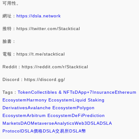
可用性。
網址：
https://dsla.network
推特：https://twitter.com/Stacktical
臉書：
電報：https://t.me/stacktical
Reddit：https://reddit.com/r/Stacktical
Discord：https://discord.gg/
Tags：
Token
Collectibles & NFTs
DApp
+7
Insurance
Ethereum
Ecosystem
Harmony Ecosystem
Liquid Staking
Derivatives
Avalanche Ecosystem
Polygon
Ecosystem
Arbitrum Ecosystem
DeFi
Prediction
Markets
DAO
Metaverse
Analytics
Web3
DSLA
DSLA
Protocol
DSLA價格
DSLA交易所
DSLA幣