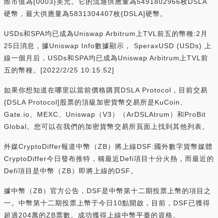
際市值為{0003}美元。它的流通供應量為5491802966枚DSLA
硬幣，最大供應量為5831304407枚{DSLA]硬幣。
USDs和SPA均已成為Uniswap Arbitrum上TVL前五的幣種:2月
25日消息，據Uniswap Info數據顯示， SperaxUSD (USDs) 上
線一個月后，USDs和SPA均已成為Uniswap Arbitrum上TVL前
五的幣種。[2022/2/25 10:15:52]
如果你想知道在哪里以當前價格購買DSLA Protocol，目前交易
{DSLA Protocol]股票的頂級加密貨幣交易所是KuCoin、
Gate.io、MEXC、Uniswap（V3）（ArDSLAtrum）和ProBit
Global。您可以在我們的加密貨幣交易所頁面上找到其他列表。
外媒CryptoDiffer報道中幣（ZB）將上線DSF:國外數字貨幣媒體
CryptoDiffer今日發布推特，稱最近Defi項目十分火熱，而最近的
Defi項目是中幣（ZB）即將上線的DSF。
據中幣（ZB）官方公告，DSF是中幣第十二期投票上幣的項目之
一。中幣第十二期投票上幣于今日10點開啟，目前，DSF已獲得
超過204萬的ZB票數。成功獲得上線中幣平臺的資格。