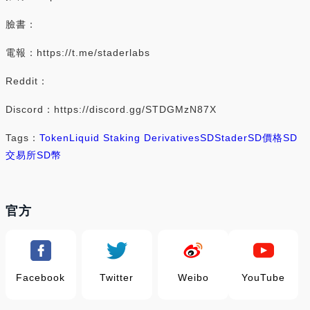
臉書：
電報：https://t.me/staderlabs
Reddit：
Discord：https://discord.gg/STDGMzN87X
Tags：
Token
Liquid Staking Derivatives
SD
Stader
SD價格
SD
交易所
SD幣
官方
Facebook
Twitter
Weibo
YouTube