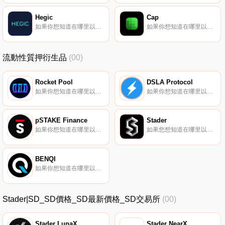
Hegic
Cap
如果你想知道在哪里以當前價格購買Hegic,目前交易{Hegic]股票的頂級加密貨幣交易所是OKX、CoinW、DigiFinex、BingX和KuCoin。您可以在我們的加密貨幣交易所頁面上找到其他列表。什么是二進制？Hegic是一種美式、鏈上AMM期權交易協議.
如果你想知道在哪里以當前價格購買Cap,目前交易{Cap]股票的頂級加密貨幣交易所是Uniswap（V3）（ArCAPtrum）。您可以在我們的加密貨幣交易所頁面上找到其他列表。CAP是一種去中心化交易協議,功能強大且易于使用。*直接從您的Web3錢包交易加密貨幣和外匯.
流動性質押衍生品
(00)
Rocket Pool
DSLA Protocol
如果你想知道在哪里以當前價格購買Rocket Pool,目前交易{Rocket Pool]股票的頂級加密貨幣交易所是Binance、OKX、Deepcoin、BTCEX和CoinW。您可以在我們的加密貨幣交易所頁面上找到其他列表.
如果你想知道在哪里以當前價格購買DSLA Protocol,目前交易{DSLA Protocol]股票的頂級加密貨幣交易所是KuCoin、Gate.io、MEXC、Uniswap（V3）（ArDSLAtrum）和ProBit Global。您可以在我們的加密貨幣交易所頁面上找到其他列表.
pSTAKE Finance
Stader
如果你想知道在哪里以當前價格購買pSTAKE Finance,目前交易{pSTAKE Finance]股票的頂級加密貨幣交易所是OKX、CoinW、ByPSTAKEt、Bitget和Hotcoin Global。您可以在我們的加密貨幣交易所頁面上找到其他列表.
如果您想知道在哪里以當前價格購買Stader,目前交易｛SDnname｝股票的頂級加密貨幣交易所是OKX、BySDt、Bitget、BingX和Gate.io。您可以在我們的加密貨幣交易所頁面上找到其他交易所.
BENQI
如果你想知道在哪里以當前價格購買BENQI,目前交易{BENQI]股票的頂級加密貨幣交易所是Binance、Deepcoin、CoinW、Bitrue和DigiFinex。您可以在我們的加密貨幣交易所頁面上找到其他列表.
Stader|SD_SD價格_SD最新價格_SD交易所
(00)
Stader LunaX
Stader NearX