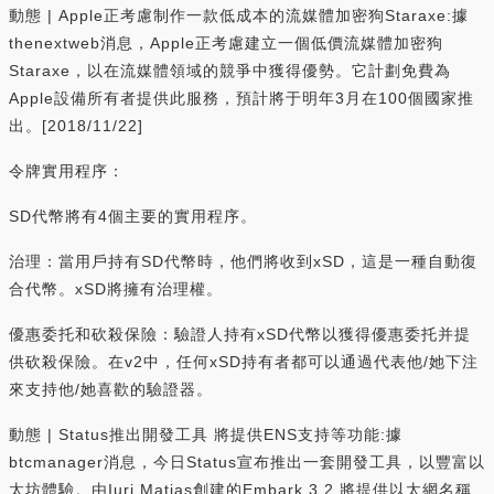
動態 | Apple正考慮制作一款低成本的流媒體加密狗Staraxe:據
thenextweb消息，Apple正考慮建立一個低價流媒體加密狗
Staraxe，以在流媒體領域的競爭中獲得優勢。它計劃免費為
Apple設備所有者提供此服務，預計將于明年3月在100個國家推
出。[2018/11/22]
令牌實用程序：
SD代幣將有4個主要的實用程序。
治理：當用戶持有SD代幣時，他們將收到xSD，這是一種自動復
合代幣。xSD將擁有治理權。
優惠委托和砍殺保險：驗證人持有xSD代幣以獲得優惠委托并提
供砍殺保險。在v2中，任何xSD持有者都可以通過代表他/她下注
來支持他/她喜歡的驗證器。
動態 | Status推出開發工具 將提供ENS支持等功能:據
btcmanager消息，今日Status宣布推出一套開發工具，以豐富以
太坊體驗。由Iuri Matias創建的Embark 3.2 將提供以太網名稱