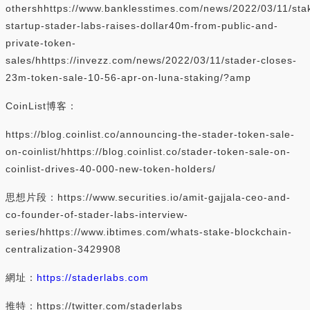
othershhttps://www.banklesstimes.com/news/2022/03/11/sta
startup-stader-labs-raises-dollar40m-from-public-and-
private-token-
sales/hhttps://invezz.com/news/2022/03/11/stader-closes-
23m-token-sale-10-56-apr-on-luna-staking/?amp
CoinList博客：
https://blog.coinlist.co/announcing-the-stader-token-sale-
on-coinlist/hhttps://blog.coinlist.co/stader-token-sale-on-
coinlist-drives-40-000-new-token-holders/
思想片段：https://www.securities.io/amit-gajjala-ceo-and-
co-founder-of-stader-labs-interview-
series/hhttps://www.ibtimes.com/whats-stake-blockchain-
centralization-3429908
網址：
https://staderlabs.com
推特：https://twitter.com/staderlabs