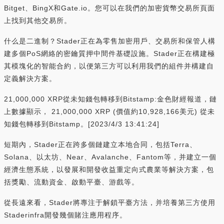
Bitget、BingX和Gate.io。您可以在我們的加密貨幣交易所頁面
上找到其他交易所。
什么是二進制？Stader正在為零售加密用戶、交易所和保管人構
建多個PoS網絡的密鑰質押中間件基礎設施。Stader正在構建極
其模塊化的智能合約，以便第三方可以利用我們的組件并構建自
定義解決方案。
21,000,000 XRP從未知錢包轉移到Bitstamp:金色財經報道，鏈
上數據顯示， 21,000,000 XRP (價值約10,928,166美元) 從未
知錢包轉移到Bitstamp。[2023/4/3 13:41:24]
短期內，Stader正在跨多個鏈建立本地合同，包括Terra、
Solana、以太坊、Near、Avalanche、Fantom等，并建立一個
經濟生態系統，以發展和開發收益重定向式農業等解決方案，包
括獎勵、流動資金、啟動平臺、游戲等。
從長遠來看，Stader將專注于解鎖平臺方法，并培養第三方使用
Staderinfra開發幾個賭注應用程序。