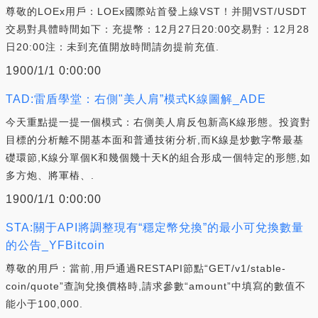
尊敬的LOEx用戶：LOEx國際站首發上線VST！并開VST/USDT
交易對具體時間如下：充提幣：12月27日20:00交易對：12月28
日20:00注：未到充值開放時間請勿提前充值.
1900/1/1 0:00:00
TAD:雷盾學堂：右側"美人肩”模式K線圖解_ADE
今天重點提一提一個模式：右側美人肩反包新高K線形態。投資對
目標的分析離不開基本面和普通技術分析,而K線是炒數字幣最基
礎環節,K線分單個K和幾個幾十天K的組合形成一個特定的形態,如
多方炮、將軍樁、.
1900/1/1 0:00:00
STA:關于API將調整現有“穩定幣兌換”的最小可兌換數量
的公告_YFBitcoin
尊敬的用戶：當前,用戶通過RESTAPI節點“GET/v1/stable-
coin/quote”查詢兌換價格時,請求參數“amount”中填寫的數值不
能小于100,000.