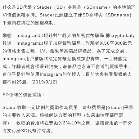
什么是SD代幣？Stader（SD）令牌是｛SDnname｝的本地治理
和價值累積令牌。Stader已經建立了使SD令牌與｛SDnname｝
平臺內在綁定的關鍵機制。
動態 | Instagram出現針對年輕人的加密貨幣騙局:據cryptodaily
報道，Instagram出現了加密貨幣騙局，詐騙者以50至300歐元
的價格出售古馳、LV、蘋果等高端品牌產品。為了完成交易，
Instagram用戶被騙將法定貨幣兌換成加密貨幣。一旦轉賬完
成，詐騙者就會帶著錢消失，奢侈品也永遠不會送到買家手中。
這似乎是針對使用Instagram的年輕人，目前大多數受影響的人
都不到25歲。[2019/3/12]
SD令牌的價值捕獲：
Stader收取一定比例的獎勵作為費用，這些費用是{Stader]平臺
的主要收入來源。根據解決方案的類型（如果由治理部門選
擇），收取的費用將在獎勵的3%-10%之間。協議費用的一部分
將支付給SD代幣持有者。