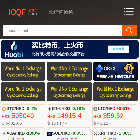
比特幣價格
BTC/HKD
-0.4%
ETH/HKD
-0.39%
LTC/HKD
+0.61%
505040
14915.4
359.32
HK$
HK$
HK$
$ 64823.5
$ 1914.44
$ 46.12
ADA/HKD
-1.08%
SOL/HKD
-0.39%
XRP/HKD
-1.38%