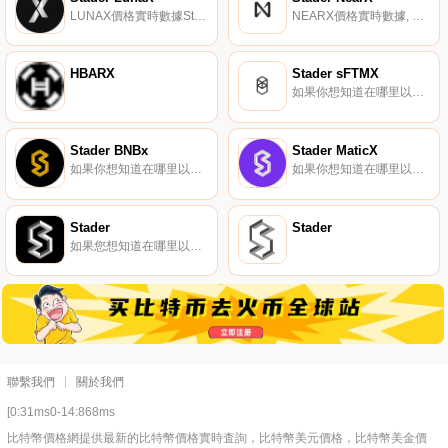
LUNAX價格實時數據Stader提供了最方便、最安全的方式來最大限度地提高您的賭注回報。
NEARX價格實時數據, Stader是一個多鏈流動抵押合同基礎設施平臺。該協議首次在Terra 1.0上推出后,TVL達到了10億美元以上,峰值時有35000多個錢包與之合作。Stader的液體樁控解決方案目前已遍布Hedera、Polygon、Bnb、Fantom和Terra 2.0.
HBARX
Stader sFTMX
如果你想知道在哪里以當前價格購買Stader sFTMX,目前交易{Stader sFTMX]股票的頂級加密貨幣交易所是Beethoven X（Fantom）。您可以在我們的加密貨幣交易所頁面上找到其他列表.
Stader BNBx
Stader MaticX
如果你想知道在哪里以當前價格購買Stader BNBx,目前交易{Stader BNBx]股票的頂級加密貨幣交易所是PancakeSwap（V2）、THENA、ApeSwap（BSC）、OpenLeverage和iZiSwap。您可以在我們的加密貨幣交易所頁面上找到其他列表.
如果你想知道在哪里以當前價格購買Stader MaticX,目前交易{Stader MaticX]股票的頂級加密貨幣交易所是Balancer（V2）（Polygon）。您可以在我們的加密貨幣交易所頁面上找到其他列表.
Stader
Stader
如果您想知道在哪里以當前價格購買Stader,目前交易｛SDnname｝股票的頂級加密貨幣交易所是OKX、BySDt、Bitget、BingX和Gate.io。您可以在我們的加密貨幣交易所頁面上找到其他交易所.
聯繫我們
關於我們
[0:31ms0-14:868ms
比特幣價格網提供最新的比特幣價格實時査詢，比特幣美元價格，比特幣美金價