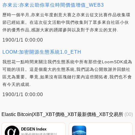
亦來云:亦來云助你單位時間價值增值_WEB3
歷時一個半月,亦來云年度創意大賽之亦來云征文比賽作品收集環
節已經結束。在這次征文活動中我們收集到了眾多來自社區小伙
伴的優秀作品,感謝大家的踴躍參與以及對于亦來云的支持.
1900/1/1 0:00:00
LOOM:加密開源生態系統1.0_ETH
我想花一點時間來關注我們生態系統中所有那些使LoomSDK成為
可能的項目。這是個龐大的生態系統,我們認為公開致謝并回饋社
區尤為重要。畢竟,如果沒有區塊鏈行業內這些開拓者,我們也不會
有今天的成就.
1900/1/1 0:00:00
Elastic Bitcoin|XBT_XBT價格_XBT最新價格_XBT交易所
(00)
DEGEN Index
如果你想知道在哪里以當前價格購買DEGEN Index,目前交易{DEGEN Index]股票的頂級加密貨幣交易所是Uniswap（V2）。您可以在我們的加密貨幣交易所頁面上找到其他列表。DEGEN Index旨在通過具有極高增長潛力的高風險/回報新興項目（主要是DeFi行業）來尋找阿爾法.