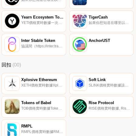
Yearn Ecosystem Token Index
TigerCash
YETI價格實時數據一次性購買8個DeFi藍籌股：獲得獎勵,參與基金管理和協議治理。
如果你想知道在哪里以當前價格購買TigerCash,目前交易{TigerCash]股票的頂級加密貨幣交易所是CoinTiger。您可以在我們的加密貨幣交易所頁面上找到其他列表。TigerCash（TCH）是一種加密貨幣,在以太坊平臺上運行.
Inter Stable Token
AnchorUST
協議間（https://inter.trade/）是Agoric鏈上的一個社區組織的去中心化應用程序,實現了Inter Stable Token（IST）,這是一種用于鏈間生態系統的過加密、加密貨幣支持的穩定代幣.
回扣
(00)
Xplosive Ethereum
Soft Link
XETH價格實時數據Xplosive Ethereum（xETH）聲稱是一種價格反應型通縮代幣,沒有負基數,旨在實現爆炸性增長.
SLINK價格實時數據該項目聲稱是以太坊網絡上的彈性供應加密貨幣。SoftLink聲稱會根據需求的變化自動調整SLINK的供應。SoftLink建立在以太坊網絡之上,為持有者提供公平和透明的服務。1SLINK被聲稱與0.1鏈接掛鉤.
Tokens of Babel
Rise Protocol
TOB價格實時數據Tokens of Babel聲稱是以太坊上的一款交易游戲,每當創下歷史新高時就會燃燒代幣.
RISE價格實時數據, Rise Protocol是世界上最先進的合成rebase代幣,它將革命性的代幣組學和功能與最好和最新的去中心化金融（DeFi）技術相結合。智能合約已經通過了CTDSec（專業審計公司）和WarOnRugs的Shappy的審計。主要功能：回扣代幣.
RMPL
RMPL價格實時數據RMPL是一種具有彈性供應模型的去中心化加密貨幣。RMPL通過隨機重定基數達到供應價格均衡。因此,波動在于代幣供應,而不是價格。持有者對網絡的所有權始終保持不變,因為錢包余額會隨著需求的變化而在全球范圍內發生變化.