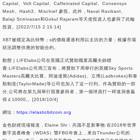
Capital、Volt Capital、Caffeinated Capital、Consensys
Mesh、Hash3、Mischief 參投。此外，Naval Ravikant、
Balaji Srinivasan和Gokul Rajaram等天使投資人也參與了此輪
投資。[2022/7/15 2:15:14]
XBT被穩定為比特幣；s的價格通過利用以太坊的力量；根據市場
狀況調整供應的智能合約。
動態 | LIFElabs公司在英國正式贊助職業高爾夫錦標
賽:LIFElabs公司周三宣布，將贊助下周舉行的英國Sky Sports
Masters高爾夫比賽。阿迪達斯(Adidas)、立博(Ladbrokes)和泰
勒制造(TaylorMade)等公司也加入了這一行列。作為贊助的一部
分,公司將在第九洞舉行競賽參與者，第一個球員打一桿進洞會贏
得￡10000,。[2018/10/4]
網址：
https://elasticbitcoin.org
金色財經現場報道，Elaine Shi：共識不是新事物:在2018年世界
數字資產峰會（WDAS）暨FBG年會上，來自Thunder公司的