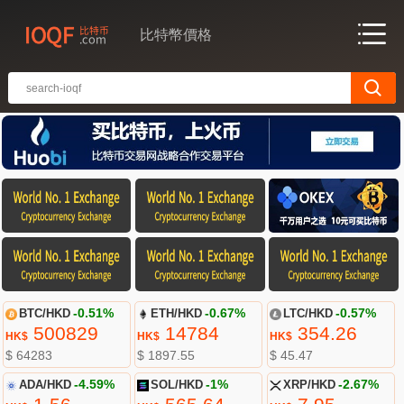
比特幣價格
BTC/HKD
-0.51%
ETH/HKD
-0.67%
LTC/HKD
-0.57%
500829
14784
354.26
HK$
HK$
HK$
$ 64283
$ 1897.55
$ 45.47
ADA/HKD
-4.59%
SOL/HKD
-1%
XRP/HKD
-2.67%