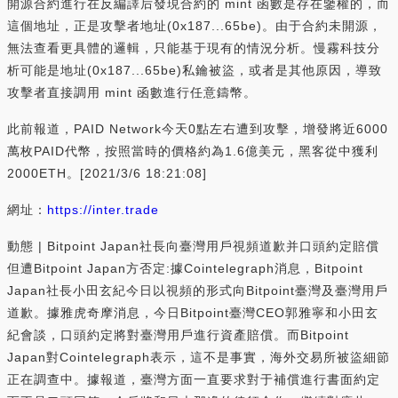
開源合約進行在反編譯后發現合約的 mint 函數是存在鑒權的，而
這個地址，正是攻擊者地址(0x187...65be)。由于合約未開源，
無法查看更具體的邏輯，只能基于現有的情況分析。慢霧科技分
析可能是地址(0x187...65be)私鑰被盜，或者是其他原因，導致
攻擊者直接調用 mint 函數進行任意鑄幣。
此前報道，PAID Network今天0點左右遭到攻擊，增發將近6000
萬枚PAID代幣，按照當時的價格約為1.6億美元，黑客從中獲利
2000ETH。[2021/3/6 18:21:08]
網址：
https://inter.trade
動態 | Bitpoint Japan社長向臺灣用戶視頻道歉并口頭約定賠償
但遭Bitpoint Japan方否定:據Cointelegraph消息，Bitpoint
Japan社長小田玄紀今日以視頻的形式向Bitpoint臺灣及臺灣用戶
道歉。據雅虎奇摩消息，今日Bitpoint臺灣CEO郭雅寧和小田玄
紀會談，口頭約定將對臺灣用戶進行資產賠償。而Bitpoint
Japan對Cointelegraph表示，這不是事實，海外交易所被盜細節
正在調查中。據報道，臺灣方面一直要求對于補償進行書面約定