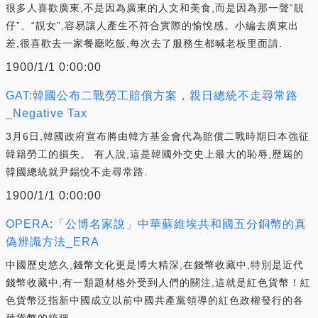
很多人喜歡廣東,不是因為廣東的人文和美食,而是因為那一聲“靚
仔”、“靚女”,容易讓人產生不符合實際的愉悅感。小編去廣東出
差,很喜歡去一家餐廳吃飯,每次去了服務生都喊老板里面請.
1900/1/1 0:00:00
GAT:韓國公布二戰勞工賠償方案，親日總統不走尋常路
_Negative Tax
3月6日,韓國政府宣布將由韓方基金會代為賠償二戰時期日本強征
韓籍勞工的損失。 有人說,這是韓國外交史上最大的恥辱,歷屆的
韓國總統就尹錫悅不走尋常路.
1900/1/1 0:00:00
OPERA:「公博名家說」中華蘇維埃共和國五分銅幣的真
偽辨識方法_ERA
中國歷史悠久,錢幣文化更是博大精深,在錢幣收藏中,特別是近代
錢幣收藏中,有一類題材格外受到人們的關注,這就是紅色貨幣！紅
色貨幣泛指新中國成立以前中國共產黨領導的紅色政權發行的各
種貨幣的統稱.