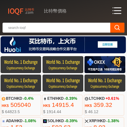
比特幣價格
BTC/HKD
-0.4%
ETH/HKD
-0.39%
LTC/HKD
+0.61%
505040
14915.4
359.32
HK$
HK$
HK$
$ 64823.5
$ 1914.44
$ 46.12
ADA/HKD
-1.08%
SOL/HKD
-0.39%
XRP/HKD
-1.38%