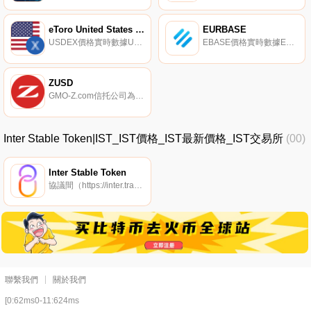
eToro United States Dollar
EURBASE
USDEX價格實時數據USDEX是一種代幣化的穩定幣,代表美元,估值為1:1。因此,它將美元表示為其加密貨幣等價物.
EBASE價格實時數據EURBASE由斯洛伐克的一個團隊于2019年8月21日推出,旨在解決反通脹加密資產的問題。EURBASE是一種混合穩定幣,部分以歐元存款為抵押,部分以比特幣和其他加密貨幣為抵押。用戶可以在ETERBASE交易所及其集成IBAN賬戶上將EBASE更改為歐元,反之亦然.
ZUSD
GMO-Z.com信托公司為每個人連接傳統金融和區塊鏈。我們正在發行GYEN,世界；第一個受監管的日本日元掛鉤穩定幣,以及新的數字美元。GMO-Z.com信托公司成立于2020年,被紐約州金融服務部授予有限目的信托章程,是日本金融和IT集團GMO互聯網集團的子公司.
Inter Stable Token|IST_IST價格_IST最新價格_IST交易所
(00)
Inter Stable Token
協議間（https://inter.trade/）是Agoric鏈上的一個社區組織的去中心化應用程序,實現了Inter Stable Token（IST）,這是一種用于鏈間生態系統的過加密、加密貨幣支持的穩定代幣.
聯繫我們
關於我們
[0:62ms0-11:624ms