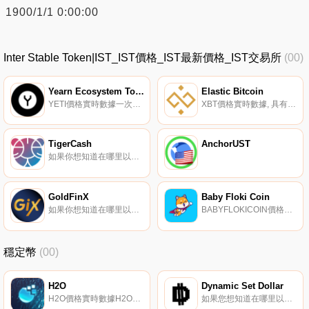
1900/1/1 0:00:00
Inter Stable Token|IST_IST價格_IST最新價格_IST交易所
(00)
Yearn Ecosystem Token Index
Elastic Bitcoin
YETI價格實時數據一次性購買8個DeFi藍籌股：獲得獎勵,參與基金管理和協議治理。
XBT價格實時數據, 具有自適應供應的XBT·Elastic Bitcoin以太坊網絡上運行著一種重新定基的加密貨幣。XBT被穩定為比特幣；s的價格通過利用以太坊的力量；根據市場狀況調整供應的智能合約.
TigerCash
AnchorUST
如果你想知道在哪里以當前價格購買TigerCash,目前交易{TigerCash]股票的頂級加密貨幣交易所是CoinTiger。您可以在我們的加密貨幣交易所頁面上找到其他列表。TigerCash（TCH）是一種加密貨幣,在以太坊平臺上運行.
GoldFinX
Baby Floki Coin
如果你想知道在哪里以當前價格購買GoldFinX,目前交易{GoldFinX]股票的頂級加密貨幣交易所是BitMart。您可以在我們的加密貨幣交易所頁面上找到其他列表。GoldFinX（GFX）是一家金融科技2.0公司,為全球手工小金礦（ASGM）提供融資,并以換取其生產份額.
BABYFLOKICOIN價格實時數據Baby Floki Coin是一種新的加密貨幣,由Shiba Inu/Doge社區的粉絲和成員帶來。BabyFlokiCoin是埃隆·馬斯克自己的shiba inu,他肩負著成為第一只登上月球的小狗的使命！他通過將每筆交易的5%發送到你的錢包來獎勵你.
穩定幣
(00)
H2O
Dynamic Set Dollar
H2O價格實時數據H2O是去中心化的、無許可的,最大限度地減少了治理。除了本地$Ocean代幣外,該資產還將作為海洋協議生態系統中的交換媒介.
如果您想知道在哪里以當前價格購買Dynamic Set Dollar,目前交易｛DSDnname｝股票的頂級加密貨幣交易所是Gate.io。您可以在我們的加密貨幣交易所頁面上找到其他交易所。第一個完全符合DeFi的穩定幣.