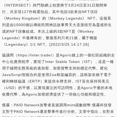
《INTERSECT》跨門類網上拍賣將于3月24日至31日期間舉
行，共呈現127件精選拍品。其中包括3款來自NFT項目
《Monkey Kingdom》的《Monkey Legends》 NFT。這個系
列是由10000個以傳統民間神話故事齊天大圣孫悟空為靈感所生
成的NFT頭像組成。本次上線的3款NFT是《Monkey
Legends》中最稀有的，整個系列只有21個，屬于獨版
《Legendary》1/1 NFT。[2022/3/25 14:17:26]
協議間（https://inter.trade/）是Agoric鏈上的一個社區組織的去
中心化應用程序，實現了Inter Stable Token（IST），這是一種
用于鏈間生態系統的過加密、加密貨幣支持的穩定代幣。硬化
JavaScript智能合約是使用Zoe框架編寫的，該框架依賴于電子
權利轉移協議（ERTP）來提供令牌支持。IST旨在保持與美元
（USD）的平價，以實現廣泛的可訪問性，是Agoric平臺的本地
收費代幣，為Agoric加密經濟提供了一些核心功能和穩定性。
慢霧：PAID Network攻擊者直接調用mint函數鑄幣:慢霧科技發
文對于PAID Network遭攻擊事件進行分析。文章中指出，在對未