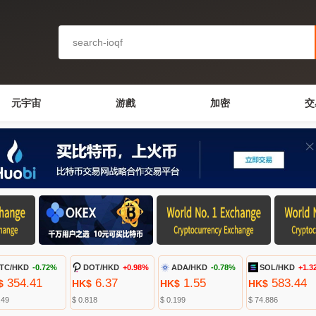
元宇宙
游戲
加密
交
TC/HKD
-0.72%
DOT/HKD
+0.98%
ADA/HKD
-0.78%
SOL/HKD
+1.3
354.41
6.37
1.55
583.44
$
HK$
HK$
HK$
.49
$ 0.818
$ 0.199
$ 74.886