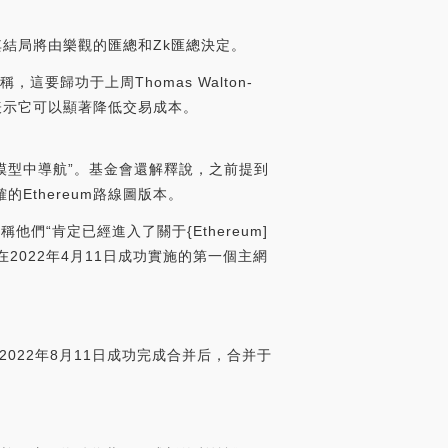
的道路；其結局將由樂觀的匯總和Zk匯總決定。
這要歸功于上周Thomas Walton-
者表示它可以顯著降低交易成本。
的心理模型中導航”。基金會還解釋說，之前提到
確的Ethereum路線圖版本。
稱他們“肯定已經進入了關于{Ethereum]
2022年4月11日成功實施的第一個主網
試網于2022年8月11日成功完成合并后，合并于