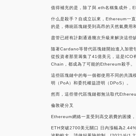
值得補充的是，除了與.eth名稱集成外，EN
什么是殺手？自成立以來，Ethereum
的是，傳統區塊鏈受到高昂的天然氣費用和
盡管已經有計劃通過幾次升級來解決這些
隨著Cardano等替代區塊鏈開始進入加密領域
從投資者那里籌集了41億美元，這是ICO有史以來
Chain，都成為了可能的Ethereum殺手。
這些區塊鏈中的每一個都使用不同的共識模型
明（PoA）和委托權益證明（DPoS）。
然而，這些替代區塊鏈都無法取代Ethere
倫敦硬分叉
Ethereum網絡一直受到高交易費的困擾
ETH突破2700美元關口 日內漲幅為2.4
波動較大，請做好風險控制。[2021/6/1 23: