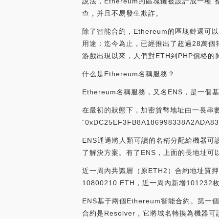
說法，Ethereum的區塊鏈被設計成
查，并且不易發生欺詐。
除了智能合約，Ethereum的區塊鏈還
用途：迄今為止，已經推出了超過28萬個符合E
游戲出現以來，人們對ETH到PHP價格的
什么是Ethereum名稱服務？
Ethereum名稱服務，又名ENS，是一
在最初的狀態下，加密貨幣地址由一長串
“0xDC25EF3FB8A186998338A
ENS通過將人類可讀的名稱分配給機器可
了解決方案。有了ENS，上面的長地址可以變
近一周內共識層（原ETH2）合約地址質押新
10800210 ETH，近一周內新增101232枚E
ENS基于兩個Ethereum智能合約。
合約是Resolver，它將域名轉換為機器