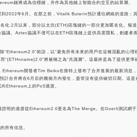
hereum鏈將成為信標鏈，并作為其他鏈上智能合約交互的結算層。
被推遲到2022年6月。在那之前，Vitalik Buterin預計通往網絡
加匿名化:2月以來，部分以太坊(ETH)區塊鏈的一部分更加匿名化。報道稱，
tec協議。Aztec協議不僅可以在ETH區塊鏈上提供高度隱私，創建
定刪除“Ethereum2.0”術語，以“避免所有未來的用戶在這種混亂
”，而“{ETHnname}2.0”將被稱之為“共識層”。這最終是為了提供更準
thereum開發者Tim Beiko在推特上發布了合并進展的最新消息，
以預計合并將在6月后的幾個月內發生，盡管沒有提供確切日期。這是在
thereum上的PoS過渡。
證明的過渡從Ethereum2.0更名為The Merge。在Goerli測
ge的所有信息。