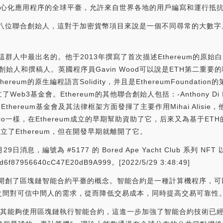
個去中心化應用程序的全球平臺，允許來自世界各地的用戶編寫和運行抵
um共有八位聯合創始人，這對于加密貨幣項目來說是一個不同尋常的大數字
群人中最出名的。他于2013年撰寫了首次描述Ethereum的原始
合創始人和撰稿人。英國程序員Gavin Wood可以說是ETH第二重
ereum的原生編程語言Solidity，并且是EthereumFoundati
b3基金會。Ethereum的其他聯合創始人包括：-Anthony Di
ereum基金會及其法律框架方面發揮了主要作用Mihai Alisie，他協
Iorio一樣，在Ethereum成立的早期幫助資助了它，后來又為基于
助共同創立了Ethereum，但在開發早期就離開了它。
月29日消息，編號為 #5177 的 Bored Ape Yacht Club 系列 NF
7956640cC47E20dB9A999。[2022/5/29 3:48:49]
ereum開創了區塊鏈智能合約平臺的概念。智能合約是一種計算機程序
之間對可信中間人的需求，從而降低交易成本，同時提高交易可靠性
臺，使其能夠使用區塊鏈執行智能合約，這進一步加強了智能合約技術已