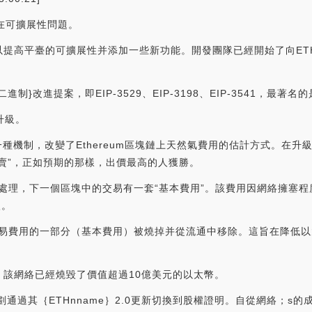
存在可擴展性問題。
提高平臺的可擴展性并添加一些新功能。開發團隊已經開始了向ETH
改進提案，即EIP-3529、EIP-3198、EIP-3541，最著名的是EI
的升級。
級引入了一種機制，改變了Ethereum區塊鏈上天然氣費用的估計方式。
賣”，正如預期的那樣，出價最高的人獲勝。
系統處理，下一個區塊中的交易有一套“基本費用”。該費用因網絡擁塞
入。
每筆交易費用的一部分（基本費用）被燒掉并從流通中移除。這旨在降低
該網絡已經燒毀了價值超過10億美元的以太幣。
nime｝計劃通過其｛ETHnname｝2.0更新切換到股權證明。自從網