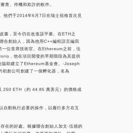
抗審查、停機和欺詐的軟件。
。他們于2014年6月7日在瑞士祖格首次見
白皮書，至今仍在改進該平臺。在ETH之
要的聯合創始人，因為他用C++編程語言編寫
on的第一位首席技術官。在Ethereum之前，伍
 Iorio，他在項目開發的早期階段為其提供
助建立了Ethereum基金會。-Joseph
ETH的初創公司創建了一個孵化器，名為
T 以 250 ETH（約 44.85 萬美元）的價格成
，可以自動執行必要的操作，以履行多方在互
。
經存在的好處。根據聯合創始人加文·伍德的