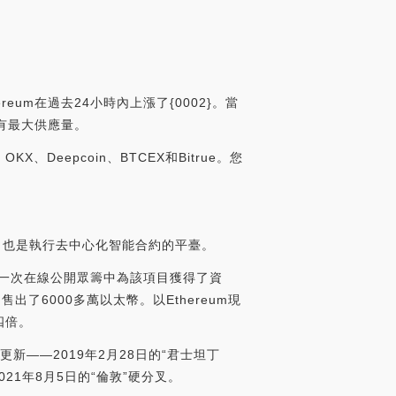
reum在過去24小時內上漲了{0002}。當
還沒有最大供應量。
、Deepcoin、BTCEX和Bitrue。您
臺，也是執行去中心化智能合約的平臺。
夏天的一次在線公開眾籌中為該項目獲得了資
出了6000多萬以太幣。以Ethereum現
四倍。
絡更新——2019年2月28日的“君士坦丁
2021年8月5日的“倫敦”硬分叉。