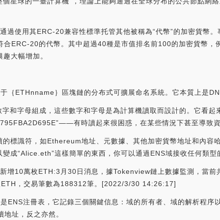
一種“整個星球的一臺計算機”，理論上能夠通過在全球分布的公共節點
可以通過使用其ERC-20兼容性標準托管其他被稱為“代幣”的加密貨幣
RC-20的代幣。其中超過40種是市值排名前100的加密貨幣，例如US
興趣大幅增加。
個基于｛ETHnname｝區塊鏈的分布式可擴展命名系統。它本質上是D
數字和字母組成，這些數字和字母是為計算機讀取而設計的。它看起
2ADA83795FBA2D695E”——有時讀起來很困惑，在某些情況下甚至導
讀的標識符，如Ethereum地址、元數據、其他加密貨幣地址和內
成“Alice.eth”這樣簡單的東西，你可以通過ENS域接收任何類型
增10萬枚ETH:3月30日消息，據Tokenview鏈上數據監測，當
TH，交易筆數為188312筆。[2022/3/30 14:26:17]
第一個是ENS注冊表，它記錄三個關鍵信息：域的所有者、域的解析程
可讀地址，反之亦然。