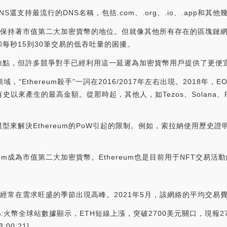
S還支持最流行的DNS名稱，包括.com、.org、.io、.app和其
一直保持著市值第二大加密貨幣的地位。但就像其他所有存在的區塊鏈網絡
每秒15到30筆交易的低吞吐量的困擾。
缺點，但許多競爭對手已經利用這一延遲為加密貨幣用戶提供了更便
，“Ethereum殺手”一詞在2016/2017年左右出現。2018年，E
產生的最高金額。從那時起，其他人，如Tezos、Solana、Fantom、
來解決Ethereum的PoW引起的限制。例如，索拉納使用歷史證
um成為市值第二大加密貨幣。Ethereum也是目前用于NFT交易活
，經常在需求旺盛的季節出現高峰。2021年5月，該網絡的平均交易費
4%:火幣全球站數據顯示，ETH短線上漲，突破2700美元關口，現報27
00:21]