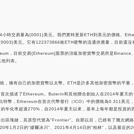
4小時交易量為{0001}美元。我們實時更新ETH到美元的價格。Ethe
為{0003}美元。它有122373866枚ETH硬幣的流通供應量，目前
，目前交易{Ethereum]股票的頂級加密貨幣交易所是Binance、OKX
其他列表。
塊鏈系統，擁有自己的加密貨幣以太幣。ETH是許多其他加密貨幣的平
首次描述了Ethereum。Buterin和其他聯合創始人在2014年
幣，Ethereum在首次代幣發行（ICO）中的價格為0.311美元，售
的年化率超過270%，自2014年夏天以來，基本上每年都是投資的
正式推出區塊鏈，其原型代號為“Frontier”。自那以后，已經有了幾次網
020年1月2日的“繆爾冰川”、2021年4月14日的“柏林”，以及最近的