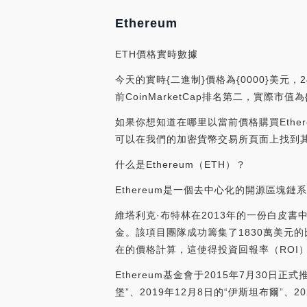
Ethereum
ETH價格實時數據
今天的實時{二進制}價格為{0000}美元，2
前CoinMarketCap排名第二，實際市值
如果你想知道在哪里以當前價格購買Ethereum
可以在我們的加密貨幣交易所頁面上找到
什么是Ethereum（ETH）？
Ethereum是一個去中心化的開源區
維塔利克·布特林在2013年的一份白皮書中
金。該項目團隊成功籌集了1830萬美元的比特
在的價格計算，這使得投資回報率（ROI）
Ethereum基金會于2015年7月30日
堡”、2019年12月8日的“伊斯坦布爾”、2