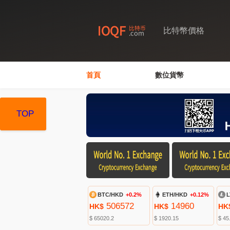
比特幣價格
首頁
數位貨幣
TOP
TOP
TOP
BTC/HKD
+0.2%
ETH/HKD
+0.12%
L
506572
14960
HK$
HK$
HK
$ 65020.2
$ 1920.15
$ 45