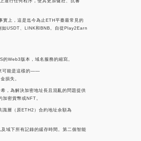
網絡上運行任何程序，使其更加健壯、抗審
。事實上，這是迄今為止ETH平臺最常見的
DT、LINK和BNB。自從Play2Earn
NS的Web3版本，域名服務的縮寫。
來可能是這樣的——
致資金損失。
容哈希，為解決加密地址長且混亂的問題提供
的加密貨幣或NFT。
前共識層（原ETH2）合約地址余額為
序以及域下所有記錄的緩存時間。第二個智能