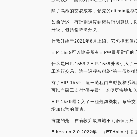
除了高昂的交易成本，領先的altcoin還
如前所述，有計劃過渡到權益證明算法，以
升級，包括倫敦硬分叉。
倫敦升級于2021年8月上線。它包括五個{二進制}
EIP-1559可以說是所有EIP中最受歡迎
什么是EIP-1559？EIP-1559升
工進行交易。這一過程被稱為“第一價格拍
有了EIP-1559，這一過程由自動投標
可以向礦工支付“優先費”，以便更快地加
EIP-1559還引入了一種燒錢機制。
增加代幣的價值。
有趣的是，在倫敦升級實施不到兩個月后，
Ethereum2.0 2022年，｛ETH