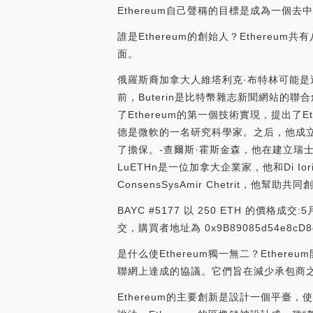
Ethereum自己聲稱的目標是成為一
誰是Ethereum的創始人？Ethere
面。
俄羅斯裔加拿大人維塔利克·布特林可能是這
前，Buterin是比特幣雜志新聞網站的聯
了Ethereum的第一個技術實現，提出了Eth
德是微軟的一名研究科學家。之后，他成立了We
了擔保。-查爾斯·霍斯金森，他在建立瑞士Eth
LuETHn是一位加拿大企業家，他和Di 
ConsensSysAmir Chetrit，他幫
BAYC #5177 以 250 ETH 的價格成交:5
交，購買者地址為 0x9B89085d54e8cD8d6f8
是什么使Ethereum獨一無二？Eth
聯網上達成的協議。它們旨在減少承包商
Ethereum的主要創新是設計一個平