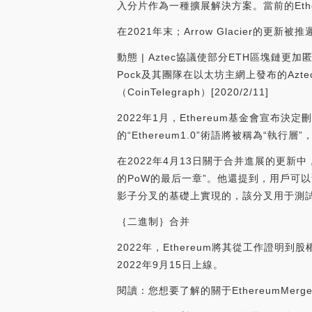
入分片作為一種擴展解決方案。當前的Et
在2021年末；Arrow Glacier的更新
動態 | Aztec協議使部分ETH區塊鏈更
Pock及其團隊在以太坊主網上發布的Az
（CoinTelegraph）[2020/2/11]
2022年1月，Ethereum基金會宣布決
的“Ethereum1.0”術語將被稱為“執行層
在2022年4月13日關于合并進展的更新中，E
的PoW的最后一章”。他還提到，用戶可
影子分叉的基礎上實現的，該分叉用于測試向E
｛二進制｝合并
2022年，Ethereum將其從工作證明到股權
2022年9月15日上線。
閱讀：您想要了解的關于EthereumMer