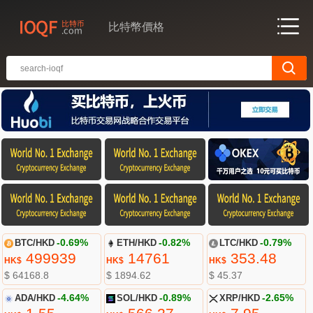
比特幣價格
BTC/HKD
-0.69%
ETH/HKD
-0.82%
LTC/HKD
-0.79%
499939
14761
353.48
HK$
HK$
HK$
$ 64168.8
$ 1894.62
$ 45.37
ADA/HKD
-4.64%
SOL/HKD
-0.89%
XRP/HKD
-2.65%