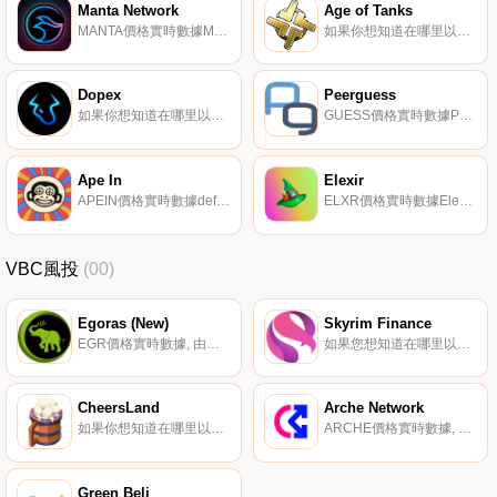
Manta Network
Age of Tanks
MANTA價格實時數據Manta Network是為服務于整個DeFi堆棧而構建的即插即用隱私保護協議.
如果你想知道在哪里以當前價格購買Age of Tanks,目前交易{Age of Tanks]股票的頂級加密貨幣交易所是PancakeSwap（V2）。您可以在我們的加密貨幣交易所頁面上找到其他列表.
Dopex
Peerguess
如果你想知道在哪里以當前價格購買Dopex,目前交易{Dopex]股票的頂級加密貨幣交易所是CoinW、ByDPXt、Bitget、BingX和KuCoin。您可以在我們的加密貨幣交易所頁面上找到其他列表.
GUESS價格實時數據Peerguess（GUESS）是一種加密貨幣,在以太坊平臺上運行。Peerguess目前的供應量為200000000,流通量為60537668。最近已知的Peerguess價格為0.00010377美元,在過去24小時內上漲了2.41美元.
Ape In
Elexir
APEIN價格實時數據defi與nfts相遇的猿元宇宙。
ELXR價格實時數據Elexir是一種高收益的DaaS協議,位于NFT、DaaS和P2E的十字路口。我們的目標：通過游戲化為建立被動收入帶來歡樂。工藝釜。烹飪$ELXR.
VBC風投
(00)
Egoras (New)
Skyrim Finance
EGR價格實時數據, 由總部位于美國和尼日利亞的團隊于2019年11月18日推出。Egoras協議旨在解決小額信貸部門面臨的問題,如高利率、對銀行的依賴和債務。Egoras協議使用鏈上財政系統來確保Egoras方案不缺乏貸款資金或流動性,并且這些資金由人民管理.
如果您想知道在哪里以當前價格購買Skyrim Finance,目前交易｛SKYRIMnname｝股票的頂級加密貨幣交易所是Gate.io。您可以在我們的加密貨幣交易所頁面上找到其他交易所。Skyrim Finance是第一個多鏈去中心化的結構化金融市場.
CheersLand
Arche Network
如果你想知道在哪里以當前價格購買CheersLand,目前交易{CheersLand]股票的頂級加密貨幣交易所是PancakeSwap（V2）。您可以在我們的加密貨幣交易所頁面上找到其他列表.
ARCHE價格實時數據, 什么是二進制Arche Network致力于在Metaverse中構建一個用戶友好的去中心化加密資產商店,采用DPaaS（去中心化協議即服務）服務架構,允許賣家在開放市場的支持下創建IGO/INO和MysteryBox合同.
Green Beli