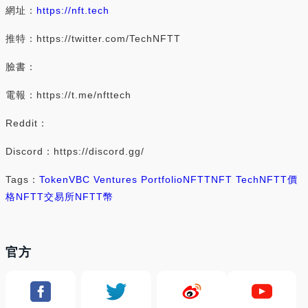
網址：
https://nft.tech
推特：https://twitter.com/TechNFTT
臉書：
電報：https://t.me/nfttech
Reddit：
Discord：https://discord.gg/
Tags：
Token
VBC Ventures Portfolio
NFTT
NFT Tech
NFTT價
格
NFTT交易所
NFTT幣
官方