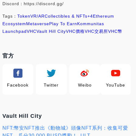
Discord：https://discord.gg/
Tags：
Token
VR/AR
Collectibles & NFTs
+4
Ethereum
Ecosystem
Metaverse
Play To Earn
Kommunitas
Launchpad
VHC
Vault Hill City
VHC價格
VHC交易所
VHC幣
官方
Facebook
Twitter
Weibo
YouTube
Vault Hill City
NFT:幣安NFT推出《動物城》頭像NFT系列：收集可愛
NFT，瓜分30,000 BUSD獎勵！_ULT