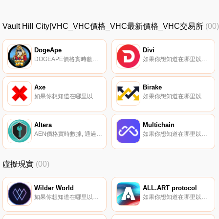
Vault Hill City|VHC_VHC價格_VHC最新價格_VHC交易所
(00)
DogeApe
Divi
DOGEAPE價格實時數據, DogeApe是新Dogechain區塊鏈上的Dogechaintoken。它對每筆交易征收10%的稅。2%的稅款以鼓勵持有的形式轉回錢包持有者。DogeApe是一個完全去中心化的社區項目,啟動時沒有團隊分配.
如果你想知道在哪里以當前價格購買Divi,目前交易{Divi]股票的頂級加密貨幣交易所是Bitrue、KuCoin、AscendEX（BitMax）、Uniswap（V2）和BitGlobal。您可以在我們的加密貨幣交易所頁面上找到其他列表.
Axe
Birake
如果你想知道在哪里以當前價格購買Axe,目前交易{Axe]股票的頂級加密貨幣交易所是FreiExchange。您可以在我們的加密貨幣交易所頁面上找到其他列表。AXE將自己描述為一個更分散的達世幣版本,沒有開發者密鑰或開發者費用.
如果你想知道在哪里以當前價格購買Birake,目前交易{Birake]股票的頂級加密貨幣交易所是BirakeNetwork和StakeCube。您可以在我們的加密貨幣交易所頁面上找到其他列表。Birake（BIR）是一種加密貨幣。用戶可以通過挖掘過程生成BIR.
Altera
Multichain
AEN價格實時數據, 通過使用去中心化金融來完全托管、創建和安全的網絡環境,可以創建一種新形式的網絡基礎設施,解決現代互聯網中的大元數據問題。一個單獨的web3錢包,能夠連接到無數web2服務的接口。Altera協議開發了一種技術,希望有助于結束一段不安全和侵犯隱私的時期.
如果你想知道在哪里以當前價格購買Multichain,目前交易{Multichain]股票的頂級加密貨幣交易所是Binance、BTCEX、Bitrue、Bitget和Hotcoin Global。您可以在我們的加密貨幣交易所頁面上找到其他列表.
虛擬現實
(00)
Wilder World
ALL.ART protocol
如果你想知道在哪里以當前價格購買Wilder World,目前交易{Wilder World]股票的頂級加密貨幣交易所是BTCEX、Bitget、BingX、BitMart和KuCoin。您可以在我們的加密貨幣交易所頁面上找到其他列表。WILD為Wilder World供電.
如果你想知道在哪里以當前價格購買ALL.ART protocol,目前交易{ALL.ART protocol]股票的頂級加密貨幣交易所是Gate.io和CoinEx。您可以在我們的加密貨幣交易所頁面上找到其他列表.