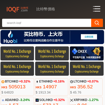
比特幣價格
BTC/HKD
+0.32%
ETH/HKD
+0.16%
LTC/HKD
+0.07%
505013
14907
356.52
HK$
HK$
HK$
$ 64820
$ 1913.34
$ 45.76
ADA/HKD
-3.24%
SOL/HKD
+0.32%
XRP/HKD
-1.27%