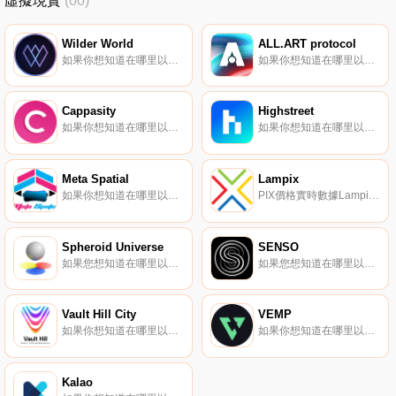
虛擬現實
(00)
Wilder World
ALL.ART protocol
如果你想知道在哪里以當前價格購買Wilder World,目前交易{Wilder World]股票的頂級加密貨幣交易所是BTCEX、Bitget、BingX、BitMart和KuCoin。您可以在我們的加密貨幣交易所頁面上找到其他列表。WILD為Wilder World供電.
如果你想知道在哪里以當前價格購買ALL.ART protocol,目前交易{ALL.ART protocol]股票的頂級加密貨幣交易所是Gate.io和CoinEx。您可以在我們的加密貨幣交易所頁面上找到其他列表.
Cappasity
Highstreet
如果你想知道在哪里以當前價格購買Cappasity,目前交易{Cappasity]股票的頂級加密貨幣交易所是KuCoin。您可以在我們的加密貨幣交易所頁面上找到其他列表。Cappasity是一個簡單、可擴展的平臺,用于創建、嵌入和分析3D、AR和NFT內容.
如果你想知道在哪里以當前價格購買Highstreet,目前交易{Highstreet]股票的頂級加密貨幣交易所是Binance、Deepcoin、BTCEX、Bitrue和CoinW。您可以在我們的加密貨幣交易所頁面上找到其他列表.
Meta Spatial
Lampix
如果你想知道在哪里以當前價格購買Meta Spatial,目前交易{Meta Spatial]股票的頂級加密貨幣交易所是MEXC和PancakeSwap（V2）。您可以在我們的加密貨幣交易所頁面上找到其他列表。Meta Spatial是一個虛擬超宇宙（元宇宙）,包括各種無限空間.
PIX價格實時數據Lampix（PIX）是一種加密貨幣,在以太坊平臺上運行。Lampix目前的供應量為327154880,其中135322017正在流通。最近已知的Lampix價格為0.00084281美元,在過去24小時內上漲了0.00.
Spheroid Universe
SENSO
如果您想知道在哪里以當前價格購買Spheroid Universe,目前交易{Spheroid Universe]股票的頂級加密貨幣交易所是Uniswap（V3）、LATOKEN、Uniswap和1inch Liquidity Protocol。您可以在我們的加密貨幣交易所頁面上找到其他列表.
如果您想知道在哪里以當前價格購買SENSO,目前交易｛SENSOnname｝股票的頂級加密貨幣交易所是KuCoin、Gate.io、BitForex、MEXC和FMFW.io。您可以在我們的加密貨幣交易所頁面上找到其他交易所.
Vault Hill City
VEMP
如果你想知道在哪里以當前價格購買Vault Hill City,目前交易{Vault Hill City]股票的頂級加密貨幣交易所是BitMart和MEXC。您可以在我們的加密貨幣交易所頁面上找到其他列表。Vault Hill City是一個基于區塊鏈的擴展現實元宇宙,旨在讓你感覺更人性化.
如果你想知道在哪里以當前價格購買VEMP,目前交易{VEMP]股票的頂級加密貨幣交易所是Bitrue、CoinW、Bitget、DigiFinex和BingX。您可以在我們的加密貨幣交易所頁面上找到其他列表.
Kalao