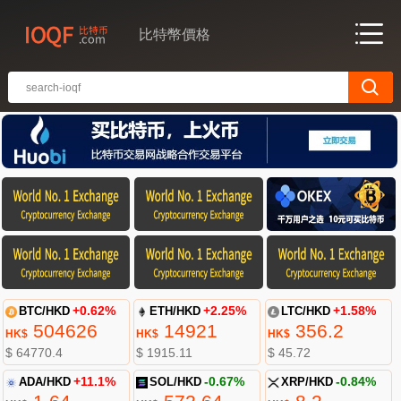
比特幣價格
BTC/HKD
+0.62%
ETH/HKD
+2.25%
LTC/HKD
+1.58%
504626
14921
356.2
HK$
HK$
HK$
$ 64770.4
$ 1915.11
$ 45.72
ADA/HKD
+11.1%
SOL/HKD
-0.67%
XRP/HKD
-0.84%